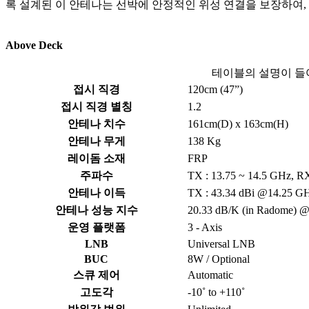
록 설계된 이 안테나는 선박에 안정적인 위성 연결을 보장하여
Above Deck
테이블의 설명이 들
접시 직경
120cm (47”)
접시 직경 별칭
1.2
안테나 치수
161cm(D) x 163cm(H)
안테나 무게
138 Kg
레이돔 소재
FRP
주파수
TX : 13.75 ~ 14.5 GHz, RX
안테나 이득
TX : 43.34 dBi @14.25 GH
안테나 성능 지수
20.33 dB/K (in Radome) @ 
운영 플랫폼
3 - Axis
LNB
Universal LNB
BUC
8W / Optional
스큐 제어
Automatic
고도각
-10˚ to +110˚