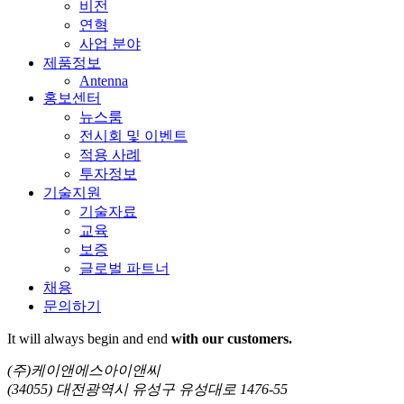
비전
연혁
사업 분야
제품정보
Antenna
홍보센터
뉴스룸
전시회 및 이벤트
적용 사례
투자정보
기술지원
기술자료
교육
보증
글로벌 파트너
채용
문의하기
It will always
begin and end
with our customers.
(주)케이앤에스아이앤씨
(34055) 대전광역시 유성구 유성대로 1476-55