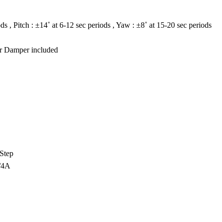
ods , Pitch : ±14˚ at 6-12 sec periods , Yaw : ±8˚ at 15-20 sec periods
r Damper included
Step
/4A