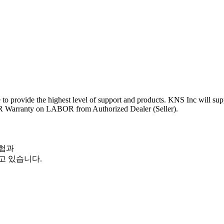
ve to provide the highest level of support and products. KNS Inc will s
arranty on LABOR from Authorized Dealer (Seller).
험과
고 있습니다.