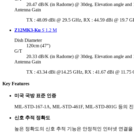
20.47 dB/K (in Radome) @ 30deg. Elevation angle and 
Antenna Gain
TX : 48.09 dBi @ 29.5 GHz, RX : 44.59 dBi @ 19.7 
Z12MK3-Ku
S
1.2 M
Dish Diameter
120cm (47”)
G/T
20.33 dB/K (in Radome) @ 30deg. Elevation angle and 
Antenna Gain
TX : 43.34 dBi @14.25 GHz, RX : 41.67 dBi @ 11.75
Key Features
미국 국방 표준 인증
MIL-STD-167-1A, MIL-STD-461F, MIL-ST
신호 추적 정확도
높은 정확도의 신호 추적 기능은 안정적인 인터넷 연결을 