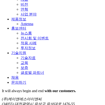
비전
연혁
사업 분야
제품정보
Antenna
홍보센터
뉴스룸
전시회 및 이벤트
적용 사례
투자정보
기술지원
기술자료
교육
보증
글로벌 파트너
채용
문의하기
It will always
begin and end
with our customers.
(주)케이앤에스아이앤씨
(34055) 대전광역시 유성구 유성대로 1476-55