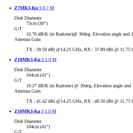
Z7MK3-Ku
S
0.7 M
Dish Diameter
75cm (30”)
G/T
16.76 dB/K (in Radome)@ 30deg. Elevation angle and 
Antenna Gain
TX : 39.50 dBi @14.25 GHz, RX : 37.89 dBi @ 11.75
Z10MK3-Ku
S
1.0 M
Dish Diameter
104cm (41”)
G/T
19.27 dB/K (in Radome) @ 30deg. Elevation angle and 
Antenna Gain
TX : 41.42 dBi @14.25 GHz, RX : 40.50 dBi @ 11.75
Z10MK3-Ka
S
1.0 M
Dish Diameter
104cm (41”)
G/T